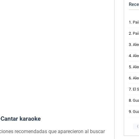
Rece
Paí
Paí
Alem
Ale
Alem
Alem
El 
Guate
Guate
-Cantar karaoke
〈
pciones recomendadas que aparecieron al buscar