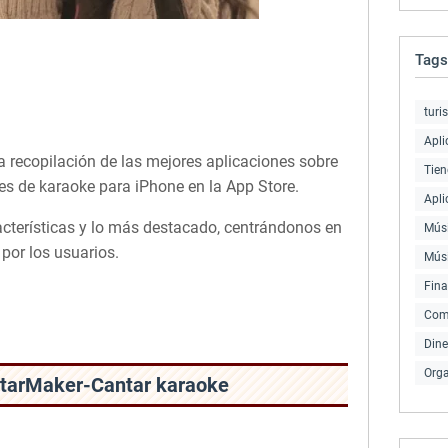
Tags
turi
Apli
 recopilación de las mejores aplicaciones sobre
Tien
s de karaoke para iPhone en la App Store.
Apli
acterísticas y lo más destacado, centrándonos en
Músi
por los usuarios.
Mús
Fin
Com
Dine
Orga
 StarMaker-Cantar karaoke