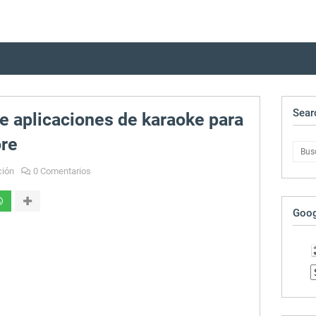
Sear
 aplicaciones de karaoke para
ore
ción
0 Comentarios
Goog