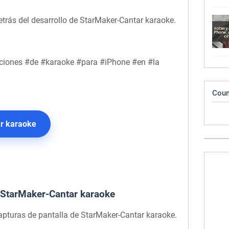
trás del desarrollo de StarMaker-Cantar karaoke.
iones #de #karaoke #para #iPhone #en #la
Coun
r karaoke
e StarMaker-Cantar karaoke
capturas de pantalla de StarMaker-Cantar karaoke.