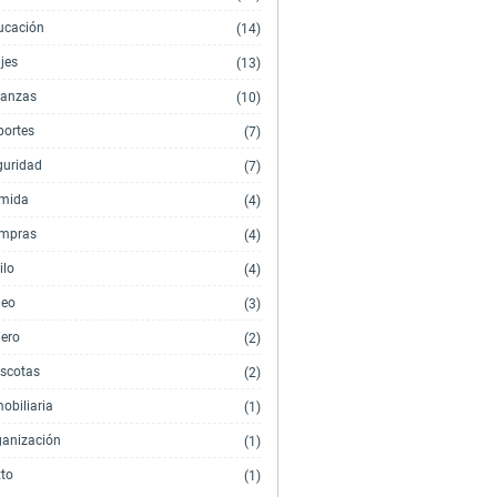
ucación
(14)
jes
(13)
nanzas
(10)
portes
(7)
guridad
(7)
mida
(4)
mpras
(4)
ilo
(4)
deo
(3)
nero
(2)
scotas
(2)
obiliaria
(1)
ganización
(1)
xto
(1)