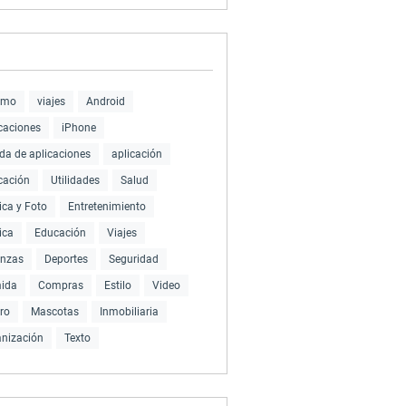
smo
viajes
Android
caciones
iPhone
da de aplicaciones
aplicación
cación
Utilidades
Salud
ca y Foto
Entretenimiento
ica
Educación
Viajes
anzas
Deportes
Seguridad
ida
Compras
Estilo
Video
ro
Mascotas
Inmobiliaria
nización
Texto