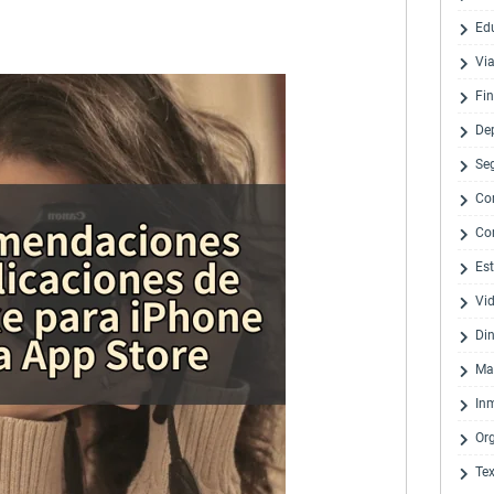
Ed
Via
Fi
De
Se
Co
Co
Est
Vi
Di
Ma
Inm
Or
Te