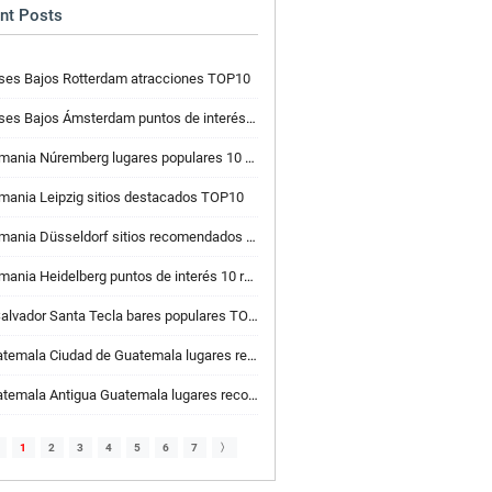
nt Posts
ses Bajos Rotterdam atracciones TOP10
ses Bajos Ámsterdam puntos de interés TOP10
ania Núremberg lugares populares 10 recomendados
mania Leipzig sitios destacados TOP10
ania Düsseldorf sitios recomendados 10 recomendados
ania Heidelberg puntos de interés 10 recomendados
Salvador Santa Tecla bares populares TOP10
mala Ciudad de Guatemala lugares recomendados para actividad 10
mala Antigua Guatemala lugares recomendados de pan y pastelería 10
1
2
3
4
5
6
7
〉