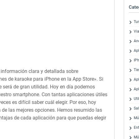
Cate
Tu
Via
An
Ap
IP
Ti
 información clara y detallada sobre
s de karaoke para iPhone en la App Store». Si
Ap
te será de gran utilidad. Hoy en día podemos
Ap
estro smartphone. Con tantas aplicaciones útiles
Uti
es es difícil saber cuál elegir. Por eso, hoy
Sa
de las mejores opciones. Hemos resumido las
entajas de cada aplicación para que puedas elegir
Mú
En
Mú