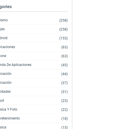
gories
rismo
(258)
jes
(258)
droid
(155)
licaciones
(63)
hone
(63)
enda De Aplicaciones
(45)
licación
(44)
licación
(37)
lidades
(31)
lud
(23)
sica Y Foto
(22)
tretenimiento
(18)
sica
(15)