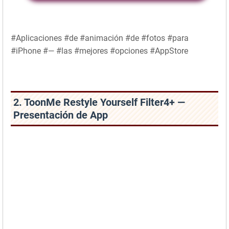
#Aplicaciones #de #animación #de #fotos #para
#iPhone #— #las #mejores #opciones #AppStore
2. ToonMe Restyle Yourself Filter4+ —
Presentación de App