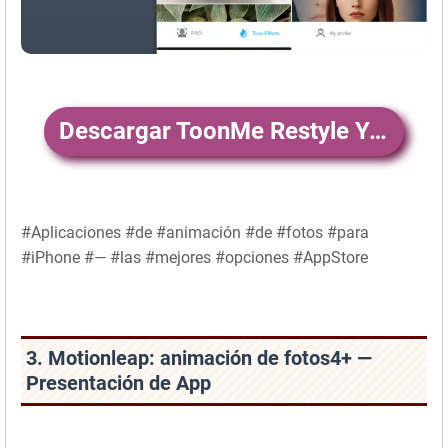
Descargar ToonMe Restyle Yourself Filter4+
#Aplicaciones #de #animación #de #fotos #para
#iPhone #— #las #mejores #opciones #AppStore
3. Motionleap: animación de fotos4+ —
Presentación de App