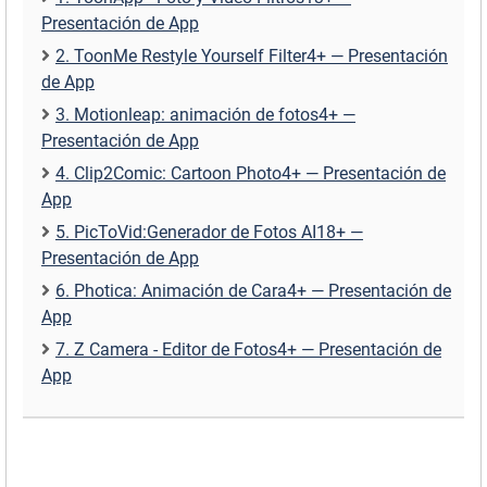
Presentación de App
2. ToonMe Restyle Yourself Filter4+ — Presentación
de App
3. Motionleap: animación de fotos4+ —
Presentación de App
4. Clip2Comic: Cartoon Photo4+ — Presentación de
App
5. PicToVid:Generador de Fotos AI18+ —
Presentación de App
6. Photica: Animación de Cara4+ — Presentación de
App
7. Z Camera - Editor de Fotos4+ — Presentación de
App