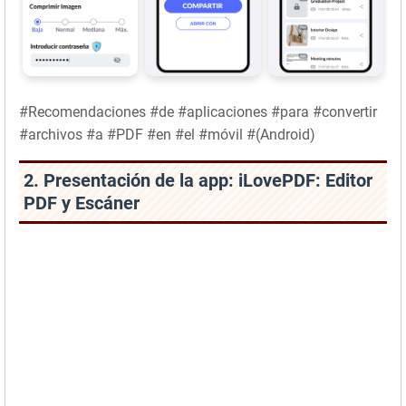
#Recomendaciones #de #aplicaciones #para #convertir
#archivos #a #PDF #en #el #móvil #(Android)
2. Presentación de la app: iLovePDF: Editor
PDF y Escáner