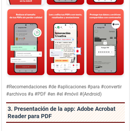
#Recomendaciones #de #aplicaciones #para #convertir
#archivos #a #PDF #en #el #móvil #(Android)
3. Presentación de la app: Adobe Acrobat
Reader para PDF