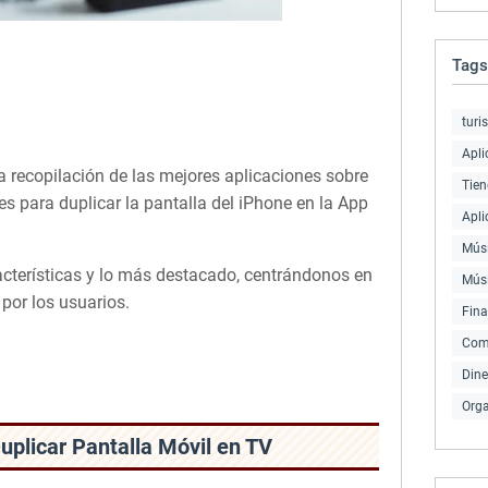
Tags
turi
Apli
 recopilación de las mejores aplicaciones sobre
Tien
 para duplicar la pantalla del iPhone en la App
Apli
Músi
acterísticas y lo más destacado, centrándonos en
Mús
por los usuarios.
Fin
Com
Dine
Orga
Duplicar Pantalla Móvil en TV