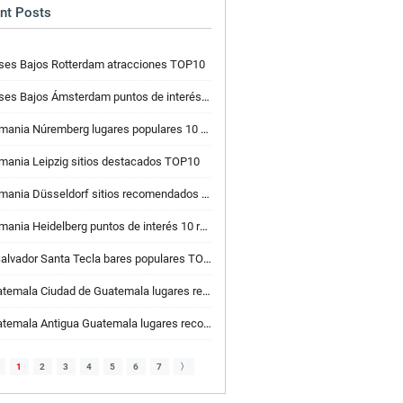
nt Posts
ses Bajos Rotterdam atracciones TOP10
ses Bajos Ámsterdam puntos de interés TOP10
ania Núremberg lugares populares 10 recomendados
mania Leipzig sitios destacados TOP10
ania Düsseldorf sitios recomendados 10 recomendados
ania Heidelberg puntos de interés 10 recomendados
Salvador Santa Tecla bares populares TOP10
mala Ciudad de Guatemala lugares recomendados para actividad 10
mala Antigua Guatemala lugares recomendados de pan y pastelería 10
1
2
3
4
5
6
7
〉