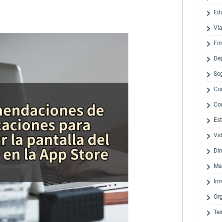
Ed
Via
Fi
De
Se
Co
Co
Est
Vi
Di
Ma
Inm
Or
Te