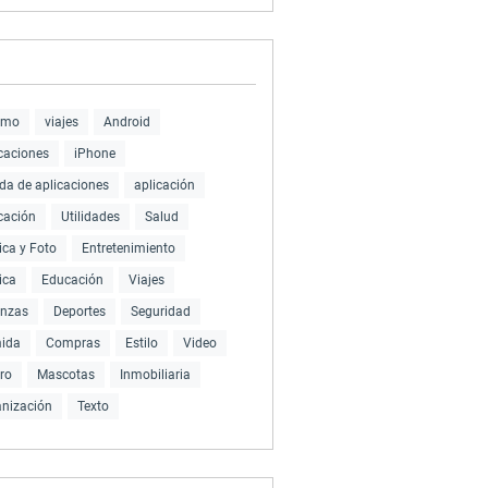
smo
viajes
Android
caciones
iPhone
da de aplicaciones
aplicación
cación
Utilidades
Salud
ca y Foto
Entretenimiento
ica
Educación
Viajes
anzas
Deportes
Seguridad
ida
Compras
Estilo
Video
ro
Mascotas
Inmobiliaria
nización
Texto