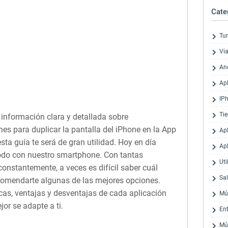
Cate
Tu
Via
An
Ap
IP
Ti
 información clara y detallada sobre
s para duplicar la pantalla del iPhone en la App
Ap
esta guía te será de gran utilidad. Hoy en día
Ap
do con nuestro smartphone. Con tantas
Uti
constantemente, a veces es difícil saber cuál
Sa
ecomendarte algunas de las mejores opciones.
cas, ventajas y desventajas de cada aplicación
Mú
or se adapte a ti.
En
Mú