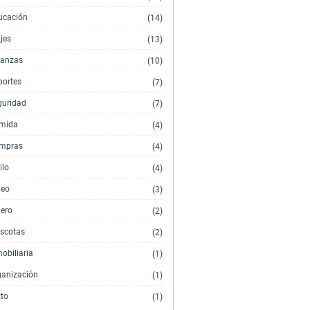
ucación
(14)
jes
(13)
nanzas
(10)
portes
(7)
guridad
(7)
mida
(4)
mpras
(4)
ilo
(4)
deo
(3)
nero
(2)
scotas
(2)
obiliaria
(1)
ganización
(1)
xto
(1)