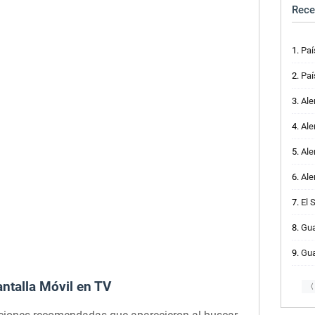
Rece
Paí
Paí
Alem
Ale
Alem
Alem
El 
Guate
Guate
antalla Móvil en TV
〈