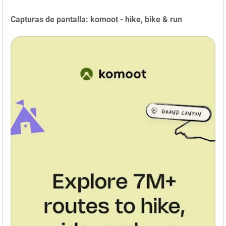
Capturas de pantalla: komoot - hike, bike & run