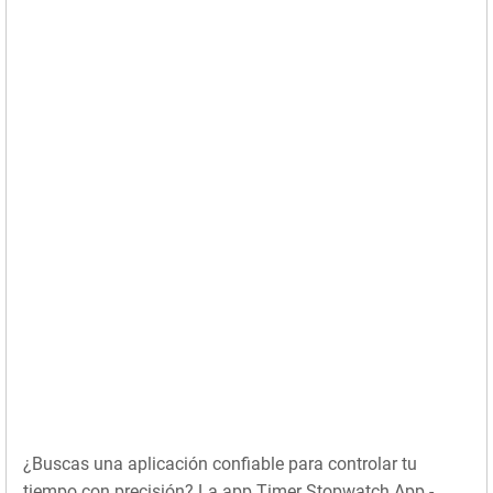
¿Buscas una aplicación confiable para controlar tu
tiempo con precisión? La app Timer Stopwatch App -