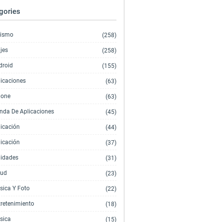
gories
rismo
(258)
jes
(258)
droid
(155)
licaciones
(63)
hone
(63)
enda De Aplicaciones
(45)
licación
(44)
licación
(37)
lidades
(31)
lud
(23)
sica Y Foto
(22)
tretenimiento
(18)
sica
(15)