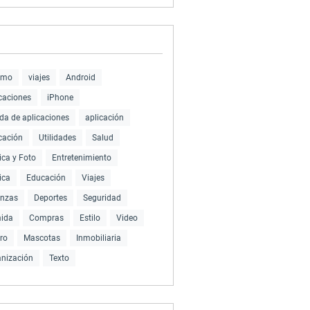
smo
viajes
Android
caciones
iPhone
da de aplicaciones
aplicación
cación
Utilidades
Salud
ca y Foto
Entretenimiento
ica
Educación
Viajes
anzas
Deportes
Seguridad
ida
Compras
Estilo
Video
ro
Mascotas
Inmobiliaria
nización
Texto