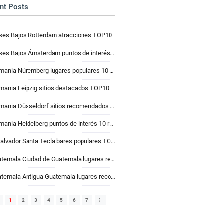
nt Posts
ses Bajos Rotterdam atracciones TOP10
ses Bajos Ámsterdam puntos de interés TOP10
ania Núremberg lugares populares 10 recomendados
mania Leipzig sitios destacados TOP10
ania Düsseldorf sitios recomendados 10 recomendados
ania Heidelberg puntos de interés 10 recomendados
Salvador Santa Tecla bares populares TOP10
mala Ciudad de Guatemala lugares recomendados para actividad 10
mala Antigua Guatemala lugares recomendados de pan y pastelería 10
1
2
3
4
5
6
7
〉