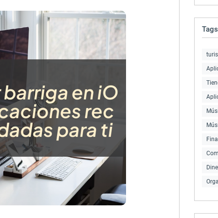
Tags
turi
Apli
Tien
Apli
Músi
Mús
Fin
Com
Dine
Orga