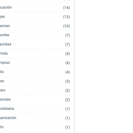
ucación
(14)
jes
(13)
nanzas
(10)
portes
(7)
guridad
(7)
mida
(4)
mpras
(4)
ilo
(4)
deo
(3)
nero
(2)
scotas
(2)
obiliaria
(1)
ganización
(1)
xto
(1)