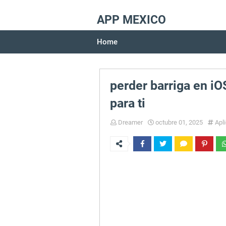
APP MEXICO
Home
perder barriga en i
para ti
Dreamer
octubre 01, 2025
Apl