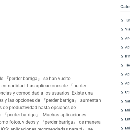
Cate
Tu
Via
An
Ap
IP
Ti
Ap
s de 『perder barriga』 se han vuelto
Ap
s comodidad. Las aplicaciones de 『perder
ncias y comodidad a los usuarios. Existe una
Uti
les y las opciones de 『perder barriga』 aumentan
Sa
s de productividad hasta opciones de
Mú
on 『perder barriga』. Muchas aplicaciones
En
como fotos, videos y 『perder barriga』 de manera
Mú
n iOS: aplicaciones recomendadas para ti』 se