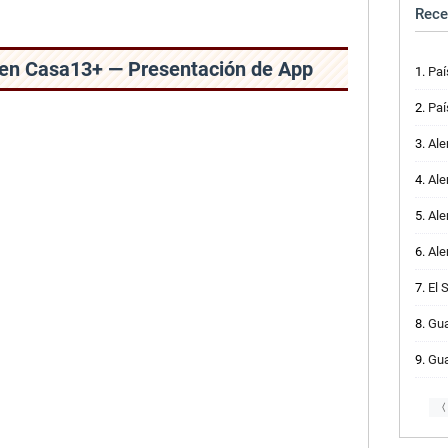
Rece
en Casa13+ — Presentación de App
Paí
Paí
Alem
Ale
Alem
Alem
El 
Guate
Guate
〈