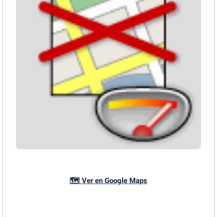
🗺️ Ver en Google Maps