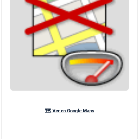
🗺️ Ver en Google Maps