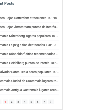
nt Posts
ses Bajos Rotterdam atracciones TOP10
ses Bajos Ámsterdam puntos de interés TOP10
ania Núremberg lugares populares 10 recomendados
mania Leipzig sitios destacados TOP10
ania Düsseldorf sitios recomendados 10 recomendados
ania Heidelberg puntos de interés 10 recomendados
Salvador Santa Tecla bares populares TOP10
mala Ciudad de Guatemala lugares recomendados para actividad 10
mala Antigua Guatemala lugares recomendados de pan y pastelería 10
1
2
3
4
5
6
7
〉