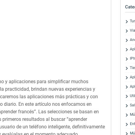
Cate
Tu
Via
An
Ap
IP
Ti
Ap
o y aplicaciones para simplificar muchos
Ap
 la practicidad, brindan nuevas experiencias y
acaremos las aplicaciones más prácticas y con
Uti
so diario. En este artículo nos enfocamos en
Sa
aprender francés”. Las selecciones se basan en
Mú
s primeros resultados al buscar “aprender
En
usuario de un teléfono inteligente, definitivamente
Mú
 y evalúalas en el momento adecuado.