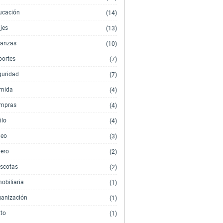
ucación
(14)
jes
(13)
nanzas
(10)
portes
(7)
guridad
(7)
mida
(4)
mpras
(4)
ilo
(4)
deo
(3)
nero
(2)
scotas
(2)
obiliaria
(1)
ganización
(1)
xto
(1)