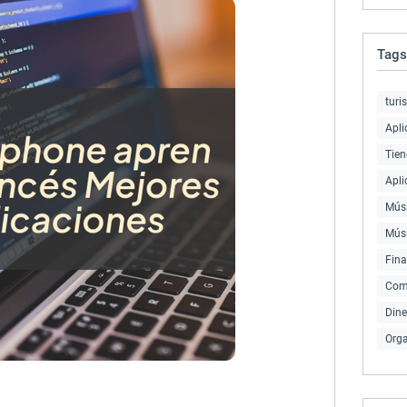
Tags
turi
Apli
Tien
Apli
Músi
Mús
Fin
Com
Dine
Orga