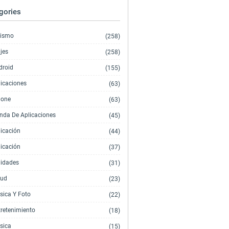
gories
rismo
(258)
jes
(258)
droid
(155)
licaciones
(63)
hone
(63)
enda De Aplicaciones
(45)
licación
(44)
licación
(37)
lidades
(31)
lud
(23)
sica Y Foto
(22)
tretenimiento
(18)
sica
(15)