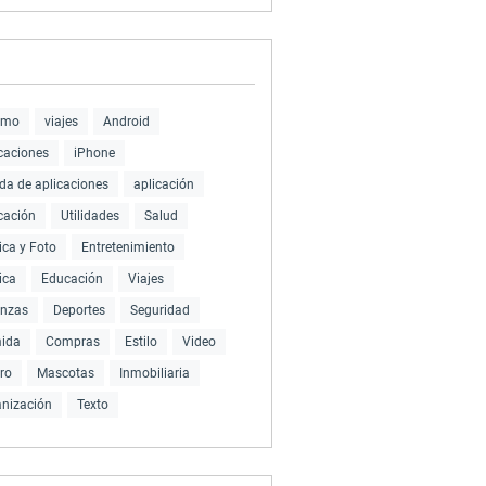
smo
viajes
Android
caciones
iPhone
da de aplicaciones
aplicación
cación
Utilidades
Salud
ca y Foto
Entretenimiento
ica
Educación
Viajes
anzas
Deportes
Seguridad
ida
Compras
Estilo
Video
ro
Mascotas
Inmobiliaria
nización
Texto