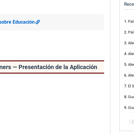
Rece
Paí
 sobre Educación
Paí
Alem
Ale
Alem
nners — Presentación de la Aplicación
Alem
El 
Guate
Guate
〈